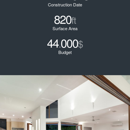
Construction Date
820
ft
Surface Area
44
000
.
$
Budget